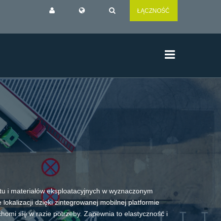
ŁĄCZNOŚĆ
ętu i materiałów eksploatacyjnych w wyznaczonym
lokalizacji dzięki zintegrowanej mobilnej platformie
homi się w razie potrzeby. Zapewnia to elastyczność i