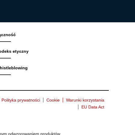
ączność
odeks etyczny
histleblowing
Polityka prywatności
Cookie
Warunki korzystania
EU Data Act
ładnym odwzorowaniem produktów.