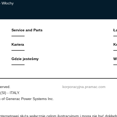
 – Włochy
Service and Parts
Ł
Kariera
K
Gdzie jesteśmy
W
served.
korporacyjna.pramac.com
(SI) - ITALY.
 of Generac Power Systems Inc.
internetowej służą wyłącznie celom ilustracyjnym i mogą nie być dok