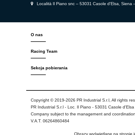
Località Il Piano snc – 53031 Casole d'Elsa, Siena
O nas
Racing Team
Sekcja pobierania
Copyright © 2019-2026 PR Industrial S.r.l, All rights re
PR Industrial S.r.l - Loc. Il Piano - 53031 Casole d'Elsa 
Company subject to the management and coordination
V.A.T. 06264860484
Obrazy wyświetlane na stronie 