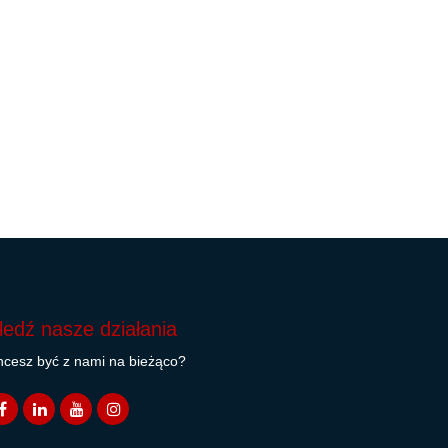
ledź nasze działania
cesz być z nami na bieżąco?