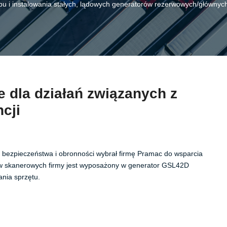
u i instalowania stałych, lądowych generatorów rezerwowych/głównych w
 dla działań związanych z
cji
h bezpieczeństwa i obronności wybrał firmę Pramac do wsparcia
ów skanerowych firmy jest wyposażony w generator GSL42D
nia sprzętu.