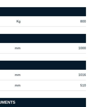
Kg
800
mm
1000
mm
1016
mm
510
UMENTS