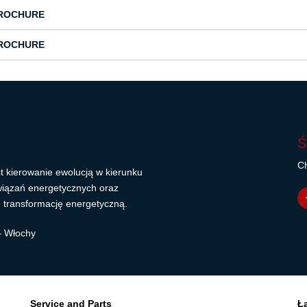
ROCHURE
ROCHURE
Ś
Ch
t kierowanie ewolucją w kierunku
wiązań energetycznych oraz
 transformację energetyczną.
 – Włochy
Service and Parts
Ł