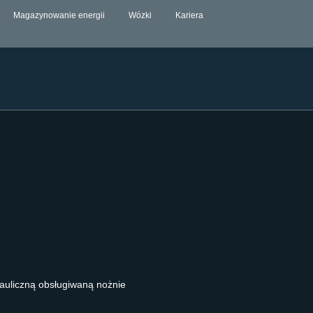
Magazynowanie energii
Wózki
Kariera
auliczną obsługiwaną nożnie