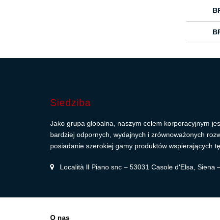
B
B
Siedziba
Jako grupa globalna, naszym celem korporacyjnym jes
bardziej odpornych, wydajnych i zrównoważonych roz
posiadanie szerokiej gamy produktów wspierających tę
Località Il Piano snc – 53031 Casole d'Elsa, Siena
O nas