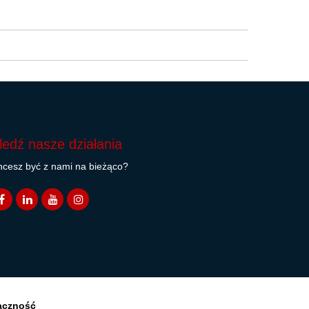
ledź nasze działania
cesz być z nami na bieżąco?
ączność