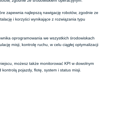
obotów, zgodnie ze środowiskiem operacyjnym.
óre zapewnia najlepszą nawigację robotów, zgodnie ze
lację i korzyści wynikające z rozwiązania typu
ytkownika oprogramowania we wszystkich środowiskach
ję misji, kontrolę ruchu, w celu ciągłej optymalizacji
a miejscu, możesz także monitorować KPI w dowolnym
ntrolą pojazdy, flotę, system i status misji.