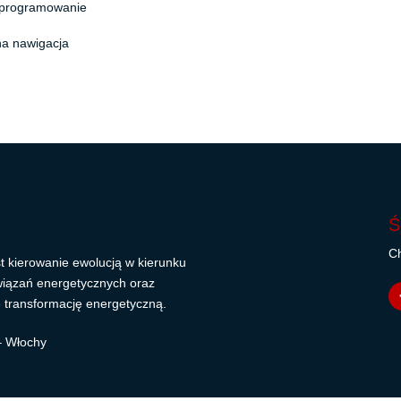
oprogramowanie
a nawigacja
Ś
Ch
t kierowanie ewolucją w kierunku
wiązań energetycznych oraz
 transformację energetyczną.
 – Włochy