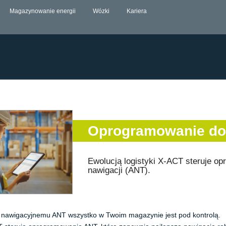
Magazynowanie energii
Wózki
Kariera
Oprogramowanie do 
Ewolucją logistyki X-ACT steruje op
nawigacji (ANT).
 nawigacyjnemu ANT wszystko w Twoim magazynie jest pod kontrolą.