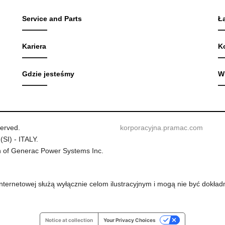
Service and Parts
Ł
Kariera
K
Gdzie jesteśmy
W
served.
korporacyjna.pramac.com
(SI) - ITALY.
 of Generac Power Systems Inc.
internetowej służą wyłącznie celom ilustracyjnym i mogą nie być dok
Notice at collection
Your Privacy Choices