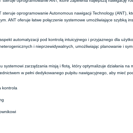
CT steruje oprogramowanie ANT, które zapewnia najlepszą nawigację r
CT steruje oprogramowanie Autonomous nawigacji Technology (ANT), kt
m. ANT oferuje łatwe połączenie systemowe umożliwiające szybką insta
 aspekt automatyzacji pod kontrolą intuicyjnego i przyjaznego dla uż
erogenicznych i nieprzewidywalnych, umożliwiając planowanie i symulac
systemowi zarządzania misją i flotą, który optymalizuje działania n
rednictwem w pełni dedykowanego pulpitu nawigacyjnego, aby mieć pod ko
 kontrola
ng
kownikowi