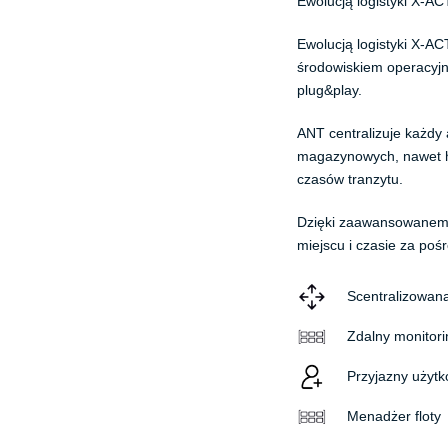
Ewolucją logistyki X-A
Ewolucją logistyki X-A
środowiskiem operacyjny
plug&play.
ANT centralizuje każdy
magazynowych, nawet het
czasów tranzytu.
Dzięki zaawansowanemu 
miejscu i czasie za poś
Scentralizowana
Zdalny monitori
Przyjazny użyt
Menadżer floty