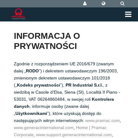
INFORMACJA O
PRYWATNOŚCI
Zgodnie z rozporządzeniem UE 2016/679 (zwanym
dalej „
RODO
”) i dekretem ustawodawczym 196/2003,
zmienionym dekretem ustawodawczym 101/2018
(„
Kodeks prywatności
”), ​​
PR Industrial S.r.l.
, z
siedzibą w Casole d'Elsa, Siena (SI), Località II Piano -
53031, VAT 06264860484, w swojej roli
Kontrolera
danych
, informuje osoby (zwane dalej
„
Użytkownikami
”), ​​które uzyskują dostęp do
następujących witryn internetowych:
www.pramac.com
,
www.generacinternational.com
,
Home | Pramac
Corporate
,
www.support.generacinternational.com
,