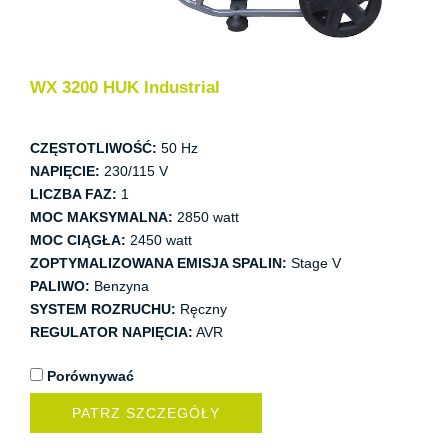
WX 3200 HUK Industrial
CZĘSTOTLIWOŚĆ:
50 Hz
NAPIĘCIE:
230/115 V
LICZBA FAZ:
1
MOC MAKSYMALNA:
2850 watt
MOC CIĄGŁA:
2450 watt
ZOPTYMALIZOWANA EMISJA SPALIN:
Stage V
PALIWO:
Benzyna
SYSTEM ROZRUCHU:
Ręczny
REGULATOR NAPIĘCIA:
AVR
Porównywać
PATRZ SZCZEGÓŁY