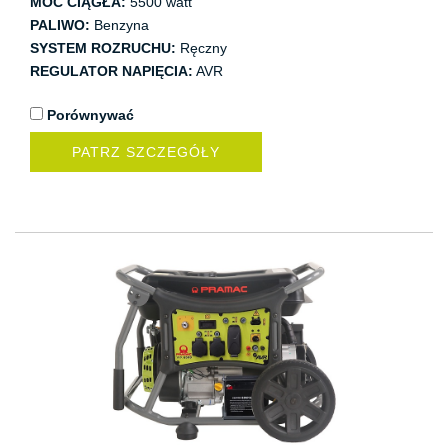
MOC CIĄGŁA:
5500 watt
PALIWO:
Benzyna
SYSTEM ROZRUCHU:
Ręczny
REGULATOR NAPIĘCIA:
AVR
Porównywać
PATRZ SZCZEGÓŁY