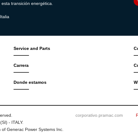
sta transición energética.
talia
Service and Parts
C
Carrera
C
Donde estamos
W
served.
corporativo.pramac.com
P
(SI) - ITALY.
 of Generac Power Systems Inc.