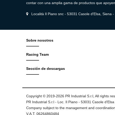
contar con una amplia gama de productos que apoyen e
Località Il Piano snc - 53031 Casole d'Elsa, Siena - I
Sobre nosotros
Racing Team
Sección de descargas
Copyright © 2019-2026 PR Industrial S.r.l, All rights re
PR Industrial S.r.l - Loc. Il Piano - 53031 Casole d'Elsa 
Company subject to the management and coordination
V.A.T. 06264860484