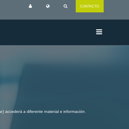
CONTACTO
r) accederá a diferente material e información.