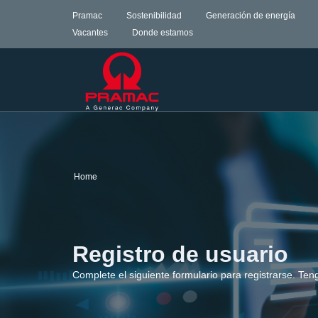
Pramac
Sostenibilidad
Generación de energía
Vacantes
Donde estamos
Home
Registro de usuario
Complete el siguiente formulario para registrarse. Ten