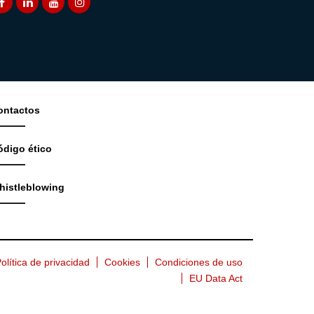
ontactos
ódigo ético
histleblowing
olítica de privacidad
Cookies
Condiciones de uso
EU Data Act