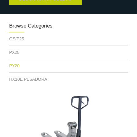
Browse Categories
GS/P25
PX25
PY20
HX10E PESADORA